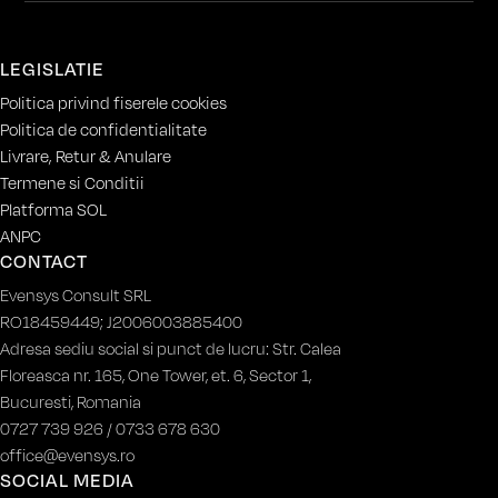
LEGISLATIE
Politica privind fiserele cookies
Politica de confidentialitate
Livrare, Retur & Anulare
Termene si Conditii
Platforma SOL
ANPC
CONTACT
Evensys Consult SRL
RO18459449; J2006003885400
Adresa sediu social si punct de lucru: Str. Calea
Floreasca nr. 165, One Tower, et. 6, Sector 1,
Bucuresti, Romania
0727 739 926 / 0733 678 630
office@evensys.ro
SOCIAL MEDIA